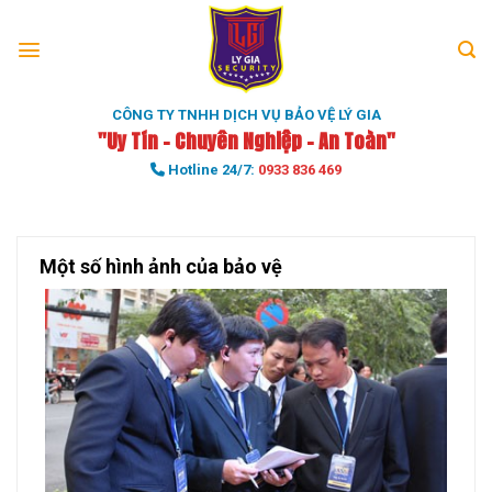
Skip
to
content
CÔNG TY TNHH DỊCH VỤ BẢO VỆ LÝ GIA
"Uy Tín - Chuyên Nghiệp - An Toàn"
Hotline 24/7:
0933 836 469
Một số hình ảnh của bảo vệ