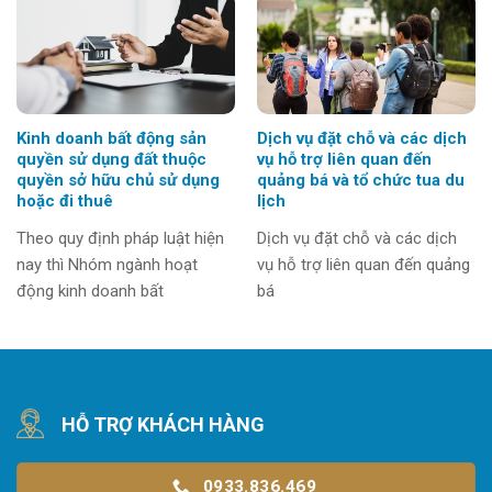
Kinh doanh bất động sản
Dịch vụ đặt chỗ và các dịch
quyền sử dụng đất thuộc
vụ hỗ trợ liên quan đến
quyền sở hữu chủ sử dụng
quảng bá và tổ chức tua du
hoặc đi thuê
lịch
Theo quy định pháp luật hiện
Dịch vụ đặt chỗ và các dịch
nay thì Nhóm ngành hoạt
vụ hỗ trợ liên quan đến quảng
động kinh doanh bất
bá
HỖ TRỢ KHÁCH HÀNG
0933.836.469