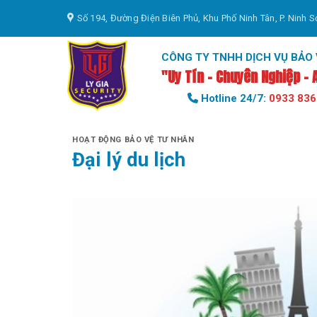
Skip
Số 194, Đường Điện Biên Phủ, Khu Phố Ninh Tân, P. Ninh S
to
content
CÔNG TY TNHH DỊCH VỤ BẢO V
"Uy Tín - Chuyên Nghiệp - 
Hotline 24/7:
0933 836
HOẠT ĐỘNG BẢO VỆ TƯ NHÂN
Đại lý du lịch