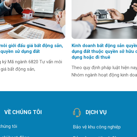
môi giới đấu giá bất động sản,
Kinh doanh bất động sản quyề
 quyền sử dụng đất
dụng đất thuộc quyền sở hữu 
dụng hoặc đi thuê
g ký Mã ngành 6820 Tư vấn môi
Theo quy định pháp luật hiện nay
 giá bất động sản,
Nhóm ngành hoạt động kinh doa
VỀ CHÚNG TÔI
DỊCH VỤ
chúng tôi
Bảo vệ khu công nghiệp