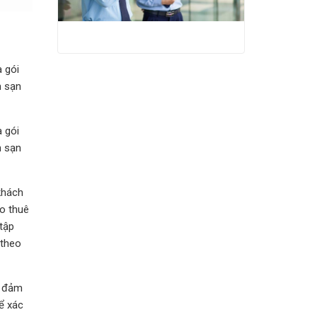
a gói
h sạn
a gói
h sạn
 khách
ho thuê
tập
 theo
à đảm
để xác