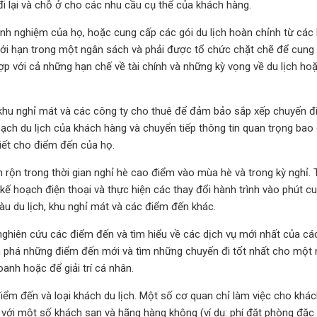
đi lại và chỗ ở cho các nhu cầu cụ thể của khách hàng.
inh nghiệm của họ, hoặc cung cấp các gói du lịch hoàn chỉnh từ các
giới hạn trong một ngân sách và phải được tổ chức chặt chẽ để cung
p với cả những hạn chế về tài chính và những kỳ vọng về du lịch hoặ
h, khu nghỉ mát và các công ty cho thuê để đảm bảo sắp xếp chuyến đ
oạch du lịch của khách hàng và chuyển tiếp thông tin quan trọng ba
 thiết cho điểm đến của họ.
n rộn trong thời gian nghỉ hè cao điểm vào mùa hè và trong kỳ nghỉ. 
p kế hoạch điện thoại và thực hiện các thay đổi hành trình vào phút c
tàu du lịch, khu nghỉ mát và các điểm đến khác.
 nghiên cứu các điểm đến và tìm hiểu về các dịch vụ mới nhất của cá
ám phá những điểm đến mới và tìm những chuyến đi tốt nhất cho một
oanh hoặc để giải trí cá nhân.
iểm đến và loại khách du lịch. Một số cơ quan chỉ làm việc cho khác
 với một số khách sạn và hãng hàng không (ví dụ: phí đặt phòng đặc b