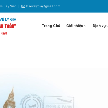
ơn, Tây Ninh
baovelygia@gmail.com
Ệ LÝ GIA
An Toàn"
Trang Chủ
Giới thiệu
Dịch vụ
 469