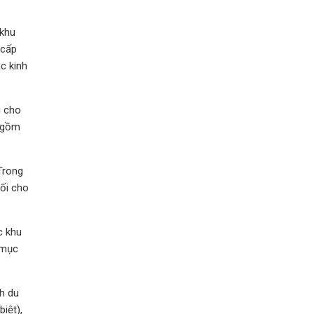
 khu
 cấp
c kinh
i cho
o gồm
Trong
uối cho
c khu
 mục
h du
iệt),