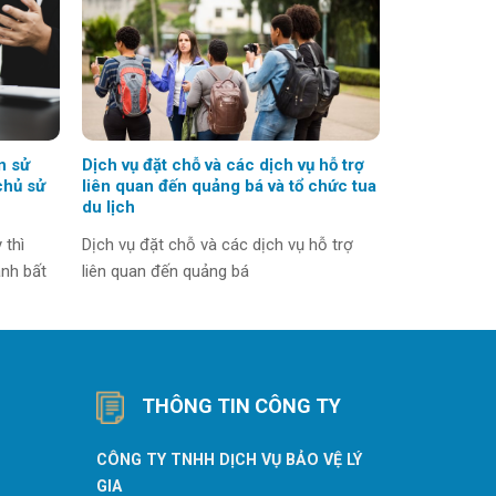
n sử
Dịch vụ đặt chỗ và các dịch vụ hỗ trợ
chủ sử
liên quan đến quảng bá và tổ chức tua
du lịch
 thì
Dịch vụ đặt chỗ và các dịch vụ hỗ trợ
nh bất
liên quan đến quảng bá
THÔNG TIN CÔNG TY
CÔNG TY TNHH DỊCH VỤ BẢO VỆ LÝ
GIA