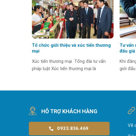
Tổ chức giới thiệu và xúc tiến thương
Tư vấn 
mại
đấu giá
Xúc tiến thương mại Tổng đài tư vấn
Khi đăn
pháp luật Xúc tiến thương mại là
giới đấu
HỖ TRỢ KHÁCH HÀNG
Về 
0933.836.469