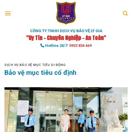
Skip
to
content
CÔNG TY TNHH DỊCH VỤ BẢO VỆ LÝ GIA
"Uy Tín - Chuyên Nghiệp - An Toàn"
Hotline 24/7:
0933 836 469
DỊCH VỤ BẢO VỆ MỤC TIÊU DI ĐỘNG
Bảo vệ mục tiêu cố định