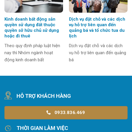
Kinh doanh bất động sản
Dịch vụ đặt chỗ và các dịch
quyền sử dụng đất thuộc
vụ hỗ trợ liên quan đến
quyền sở hữu chủ sử dụng
quảng bá và tổ chức tua du
hoặc đi thuê
lịch
Theo quy định pháp luật hiện
Dịch vụ đặt chỗ và các dịch
nay thì Nhóm ngành hoạt
vụ hỗ trợ liên quan đến quảng
động kinh doanh bất
bá
HỖ TRỢ KHÁCH HÀNG
0933.836.469
THỜI GIAN LÀM VIỆC