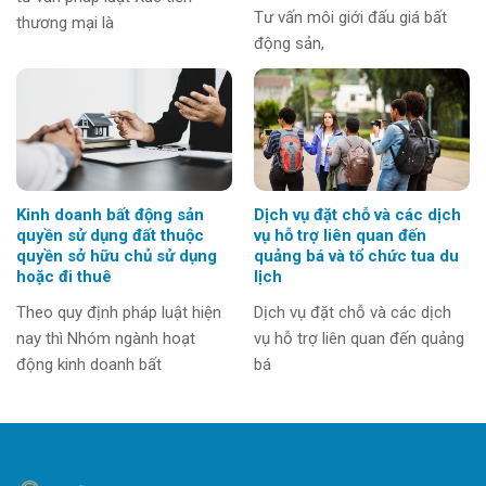
Tư vấn môi giới đấu giá bất
thương mại là
động sản,
Kinh doanh bất động sản
Dịch vụ đặt chỗ và các dịch
quyền sử dụng đất thuộc
vụ hỗ trợ liên quan đến
quyền sở hữu chủ sử dụng
quảng bá và tổ chức tua du
hoặc đi thuê
lịch
Theo quy định pháp luật hiện
Dịch vụ đặt chỗ và các dịch
nay thì Nhóm ngành hoạt
vụ hỗ trợ liên quan đến quảng
động kinh doanh bất
bá