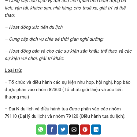
– Cung cấp các dịch vụ đặt chỗ liên quan đến hoạt động du
lịch: vận tải, khách sạn, nhà hàng, cho thuê xe, giải trí và thể
thao;
– Hoạt động xúc tiến du lịch.
– Cung cấp dịch vụ chia sẻ thời gian nghỉ dưỡng;
– Hoạt động bán vé cho các sự kiện sân khấu, thể thao và các
sự kiện vui chơi, giải trí khác;
Loại trừ:
– Tổ chức và điều hành các sự kiện như họp, hội nghị, họp báo
được phân vào nhóm 82300 (Tổ chức giới thiệu và xúc tiến
thương mại)
– Đại lý du lịch và điều hành tua được phân vào các nhóm
79110 (Đại lý du lịch) và nhóm 79120 (Điều hành tua du lịch);