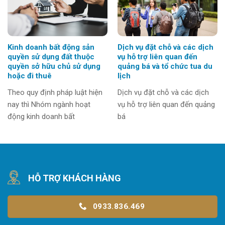
Kinh doanh bất động sản
Dịch vụ đặt chỗ và các dịch
quyền sử dụng đất thuộc
vụ hỗ trợ liên quan đến
quyền sở hữu chủ sử dụng
quảng bá và tổ chức tua du
hoặc đi thuê
lịch
Theo quy định pháp luật hiện
Dịch vụ đặt chỗ và các dịch
nay thì Nhóm ngành hoạt
vụ hỗ trợ liên quan đến quảng
động kinh doanh bất
bá
HỖ TRỢ KHÁCH HÀNG
0933.836.469