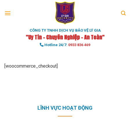
Skip
to
content
CÔNG TY TNHH DỊCH VỤ BẢO VỆ LÝ GIA
"Uy Tín - Chuyên Nghiệp - An Toàn"
Hotline 24/7:
0933 836 469
[woocommerce_checkout]
LĨNH VỰC HOẠT ĐỘNG